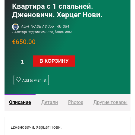
Квартира с 1 спальней.
Дженовичи. Херцег Нови.
ALFA TRADE AS doo
384
Аренда недвижимости
,
Квартиры
€
650.00
В КОРЗИНУ
Add to wishlist
Описание
Детали
Photos
Другие товары
Дженовичи, Херцег Нови.