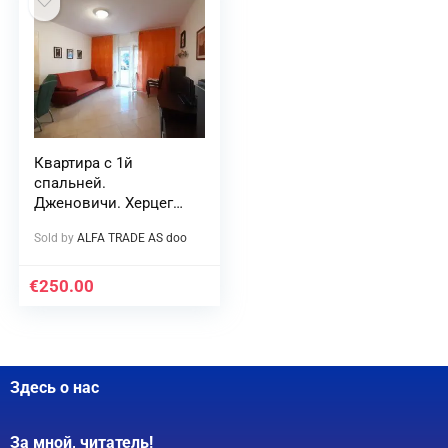
Квартира с 1й
спальней.
Дженовичи. Херцег
Нови.
Sold by
ALFA TRADE AS doo
€
250.00
Здесь о нас
За мной, читатель!