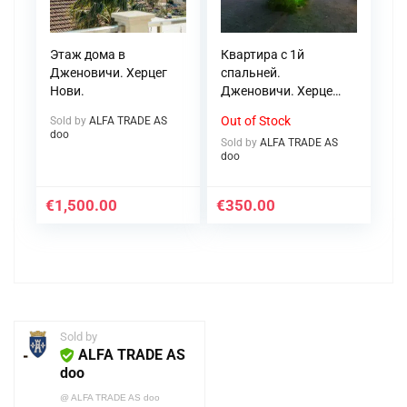
Этаж дома в
Квартира с 1й
Дженовичи. Херцег
спальней.
Нови.
Дженовичи. Херцег
Нови
Out of Stock
Sold by
ALFA TRADE AS
doo
Sold by
ALFA TRADE AS
doo
€
1,500.00
€
350.00
Sold by
ALFA TRADE AS
doo
@
ALFA TRADE AS doo