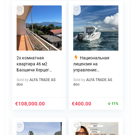
2х комнатная
Национальная
квартира 46 м2
лицензия на
Баошичи Херцег
управление
Нови 108.000,00
моторной лодкой
Sold by
ALFA TRADE AS
Sold by
ALFA TRADE AS
евро
doo
doo
€
108,000.00
€
400.00
11%