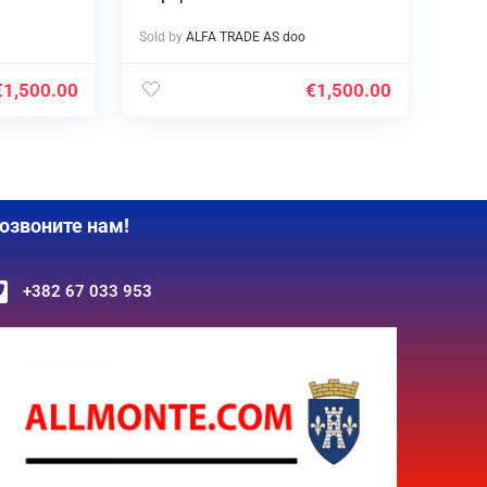
Sold by
ALFA TRADE AS doo
€
1,500.00
€
1,500.00
озвоните нам!
+382 67 033 953