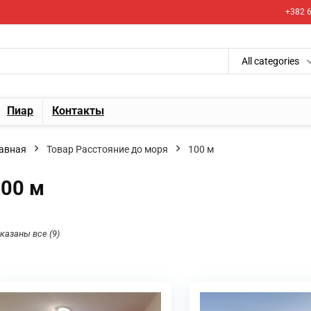
+382 6
All categories
Пиар
Контакты
авная
Товар Расстояние до моря
100 м
00 м
казаны все (9)