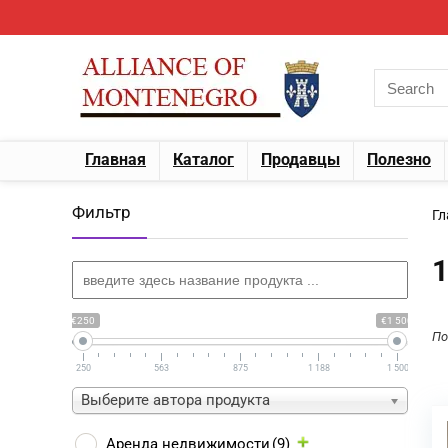
Главная
Каталог
Продавцы
Полезно
Фильтр
Гл
1
€250
€1 500
По
250
563
875
1 188
1 500
Выберите автора продукта
Аренда недвижимости
(9)