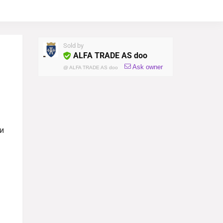
Sold by
ALFA TRADE AS doo
Ask owner
@
ALFA TRADE AS doo
и