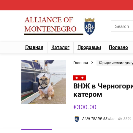
Главная
Каталог
Продавцы
Полезно
Главная
Юридические услу
ВНЖ в Черногори
катером
€
300.00
ALFA TRADE AS doo
3391