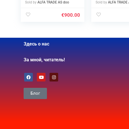
Sold by
ALFA TRADE AS doo
Sold by
ALFA TRADE 
€
900.00
Здесь о нас
За мной, читатель!
Блог