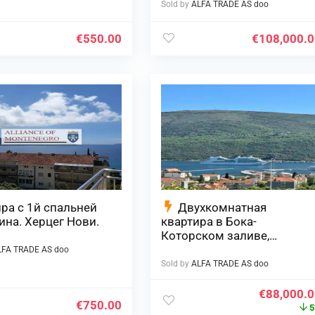
Sold by
ALFA TRADE AS doo
€
550.00
€
108,000.
ра с 1й спальней
Двухкомнатная
ина. Херцег Нови.
квартира в Бока-
Которском заливе,
Дженовичи, Черногория
LFA TRADE AS doo
Sold by
ALFA TRADE AS doo
€
88,000.
€
750.00
5