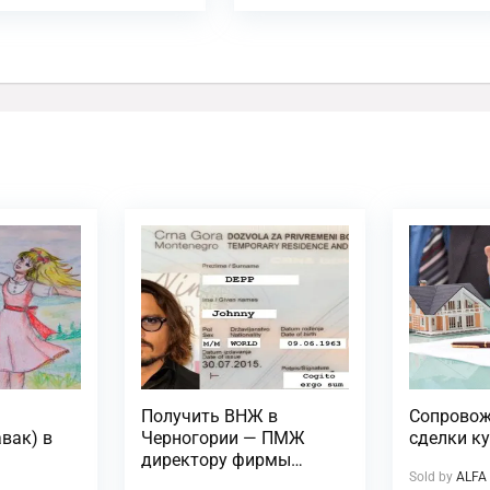
Ж
Получить ВНЖ в
Сопровож
вак) в
Черногории — ПМЖ
сделки к
директору фирмы
Sold by
ALFA
(работнику)