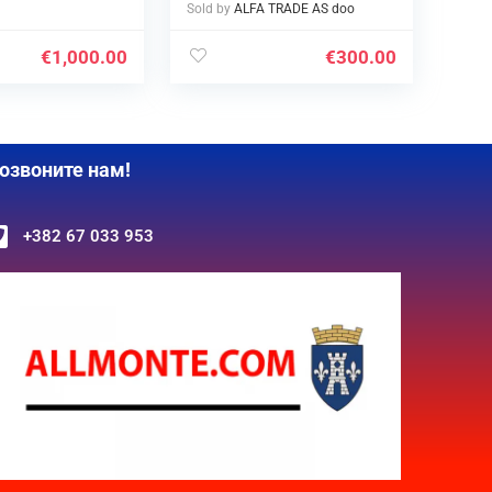
Sold by
ALFA TRADE AS doo
€
1,000.00
€
300.00
озвоните нам!
+382 67 033 953